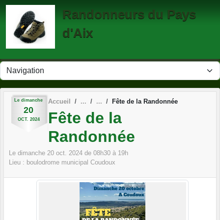
Panneau de gestion des cookies
Randonneurs du Pays
d'Aix
Le
dimanche
Accueil
Fête de la Randonnée
20
Fête de la
OCT.
2024
Randonnée
Le
dimanche
20
oct.
2024
de 08h30 à 19h
Lieu :
boulodrome municipal
Coudoux