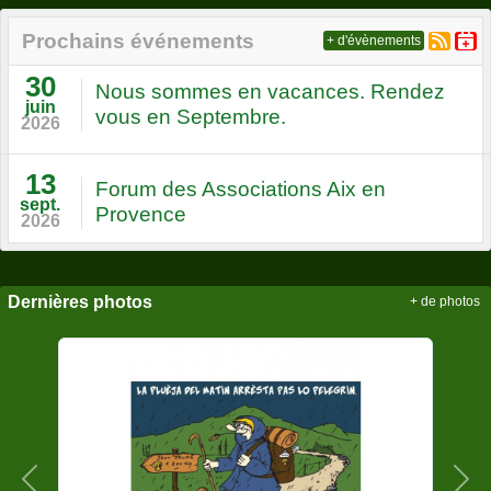
Prochains événements
+ d'évènements
30
Nous sommes en vacances. Rendez
juin
vous en Septembre.
2026
13
Forum des Associations Aix en
sept.
Provence
2026
Dernières photos
+ de photos
Précedent
Sui