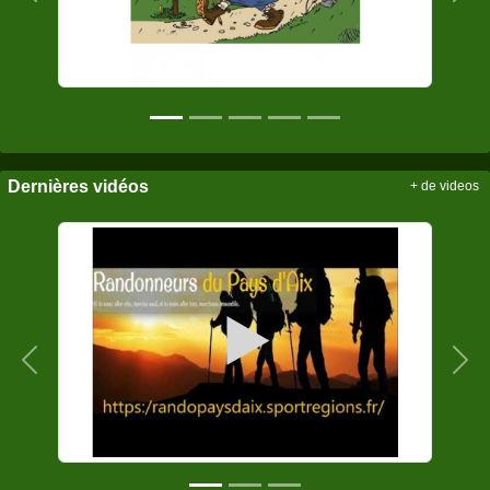
Dernières vidéos
+ de videos
Précedent
Sui